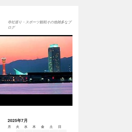
寺社巡り・スポーツ観戦その他雑多なブ
ログ
2025年7月
月
火
水
木
金
土
日