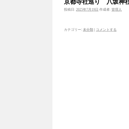
京都寺社巡り 八坂神
投稿日:
2025年7月19日
作成者:
管理人
カテゴリー:
未分類
|
コメントする