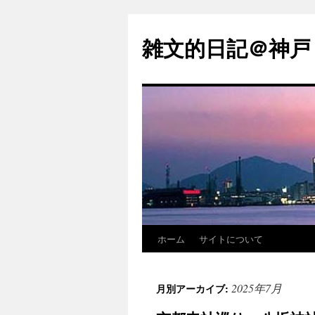
コ
ン
雑文的日記＠神戸
テ
ン
ツ
へ
ス
キ
ッ
プ
ホーム
サイトについて
2025年7月
月別アーカイブ: