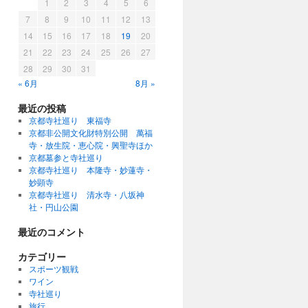
1
2
3
4
5
6
7
8
9
10
11
12
13
14
15
16
17
18
19
20
21
22
23
24
25
26
27
28
29
30
31
« 6月
8月 »
最近の投稿
京都寺社巡り 東福寺
京都非公開文化財特別公開 萬福
寺・放生院・恵心院・興聖寺ほか
京都墓参と寺社巡り
京都寺社巡り 本隆寺・妙蓮寺・
妙顕寺
京都寺社巡り 清水寺・八坂神
社・円山公園
最近のコメント
カテゴリー
スポーツ観戦
ワイン
寺社巡り
旅行