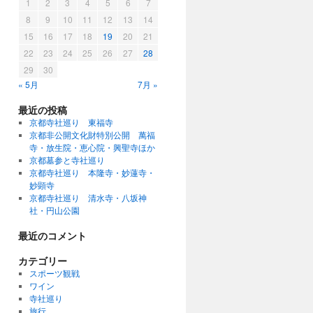
1
2
3
4
5
6
7
8
9
10
11
12
13
14
15
16
17
18
19
20
21
22
23
24
25
26
27
28
29
30
« 5月
7月 »
最近の投稿
京都寺社巡り 東福寺
京都非公開文化財特別公開 萬福
寺・放生院・恵心院・興聖寺ほか
京都墓参と寺社巡り
京都寺社巡り 本隆寺・妙蓮寺・
妙顕寺
京都寺社巡り 清水寺・八坂神
社・円山公園
最近のコメント
カテゴリー
スポーツ観戦
ワイン
寺社巡り
旅行