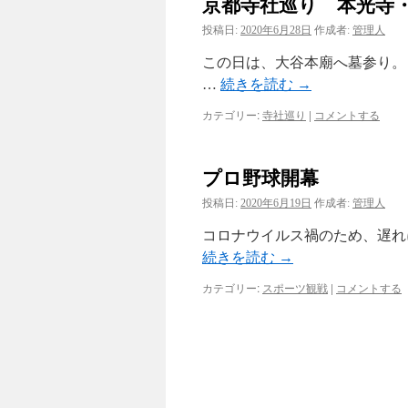
京都寺社巡り 本光寺
投稿日:
2020年6月28日
作成者:
管理人
この日は、大谷本廟へ墓参り。
…
続きを読む
→
カテゴリー:
寺社巡り
|
コメントする
プロ野球開幕
投稿日:
2020年6月19日
作成者:
管理人
コロナウイルス禍のため、遅れ
続きを読む
→
カテゴリー:
スポーツ観戦
|
コメントする