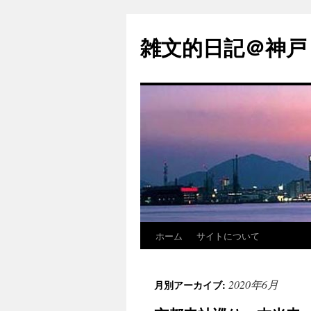
コ
ン
雑文的日記＠神戸
テ
ン
ツ
へ
ス
キ
ッ
プ
ホーム
サイトについて
2020年6月
月別アーカイブ: