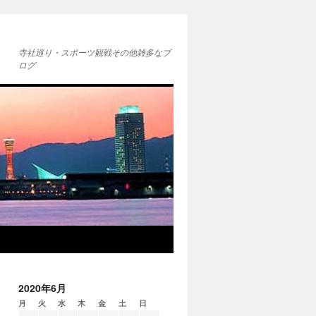
寺社巡り・スポーツ観戦その他雑多なブ
ログ
2020年6月
月
火
水
木
金
土
日