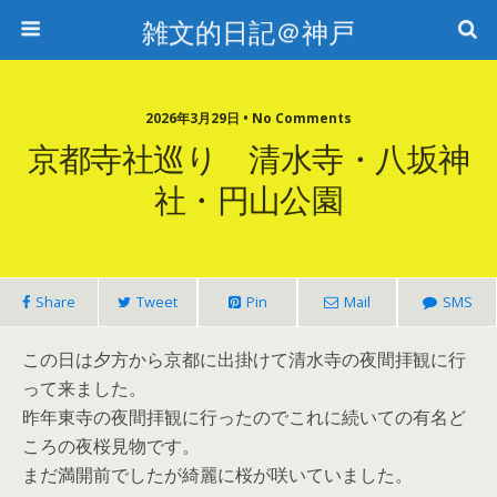
雑文的日記＠神戸
2026年3月29日 • No Comments
京都寺社巡り 清水寺・八坂神
社・円山公園
Share
Tweet
Pin
Mail
SMS
この日は夕方から京都に出掛けて清水寺の夜間拝観に行
って来ました。
昨年東寺の夜間拝観に行ったのでこれに続いての有名ど
ころの夜桜見物です。
まだ満開前でしたが綺麗に桜が咲いていました。