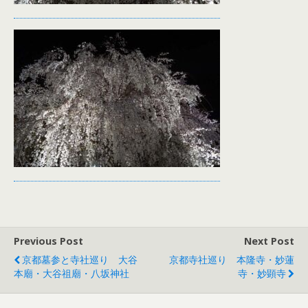
Previous Post
Next Post
京都墓参と寺社巡り 大谷
京都寺社巡り 本隆寺・妙蓮
本廟・大谷祖廟・八坂神社
寺・妙顕寺