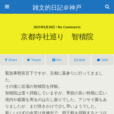
雑文的日記＠神戸
2021年5月30日 • No Comments
京都寺社巡り 智積院
Share
Tweet
Pin
Mail
SMS
緊急事態宣言下ですが、京都に墓参りに行ってきまし
た。
その後に近場の智積院を拝観。
智積院は度々拝観していますが、季節の良い時期に広い
境内や庭園を周るのは久し振りでした。アジサイ園もあ
りましたが、まだ咲きかけで少し早いようでした。
新しいはずの金堂は改修中で、明王殿を拝観するとコロ